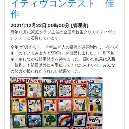
イティヴコンテスト 佳
作
2021年12月22日 00時00分
[管理者]
毎年11月に家庭クラブ主催の全国高校生クリエイティヴコ
ンテストに応募しています。
今年は9月から１・２年生10人の部員が共同制作し、布パズ
ル『のぞいてみよう！SDGs』を出品しました。11月下旬ド
キドキしながら結果発表を待ちました。届いた結果は
入賞
「佳作」！
部員以外にも手伝ってくれた人もいて、みんな
の努力が報われたうれしい結果でした。