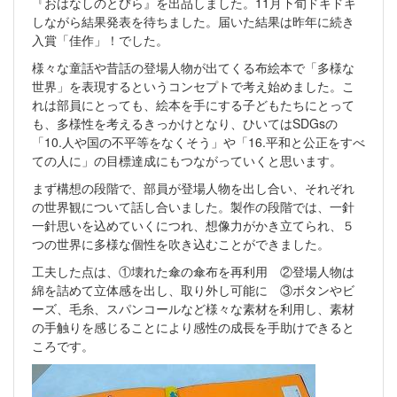
『おはなしのとびら』を出品しました。11月下旬ドキドキ
しながら結果発表を待ちました。届いた結果は昨年に続き
入賞「佳作」！でした。
様々な童話や昔話の登場人物が出てくる布絵本で「多様な
世界」を表現するというコンセプトで考え始めました。こ
れは部員にとっても、絵本を手にする子どもたちにとって
も、多様性を考えるきっかけとなり、ひいてはSDGsの
「10.人や国の不平等をなくそう」や「16.平和と公正をすべ
ての人に」の目標達成にもつながっていくと思います。
まず構想の段階で、部員が登場人物を出し合い、それぞれ
の世界観について話し合いました。製作の段階では、一針
一針思いを込めていくにつれ、想像力がかき立てられ、５
つの世界に多様な個性を吹き込むことができました。
工夫した点は、①壊れた傘の傘布を再利用 ②登場人物は
綿を詰めて立体感を出し、取り外し可能に ③ボタンやビ
ーズ、毛糸、スパンコールなど様々な素材を利用し、素材
の手触りを感じることにより感性の成長を手助けできると
ころです。