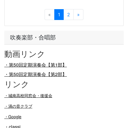
«
1
2
»
吹奏楽部・合唱部
動画リンク
・第50回定期演奏会【第1部】
・第50回定期演奏会【第2部】
リンク
・
城南高校同窓会・後援会
・渦の音クラブ
・Google
・classi