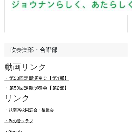
吹奏楽部・合唱部
動画リンク
・第50回定期演奏会【第1部】
・第50回定期演奏会【第2部】
リンク
・
城南高校同窓会・後援会
・渦の音クラブ
・Google