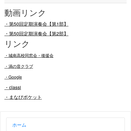
動画リンク
・第50回定期演奏会【第1部】
・第50回定期演奏会【第2部】
リンク
・
城南高校同窓会・後援会
・渦の音クラブ
・Google
・classi
・まなびポケット
ホーム