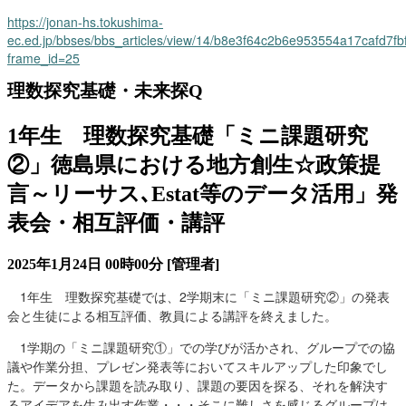
https://jonan-hs.tokushima-
ec.ed.jp/bbses/bbs_articles/view/14/b8e3f64c2b6e953554a17cafd7fb
frame_id=25
理数探究基礎・未来探Q
1年生 理数探究基礎「ミニ課題研究
②」徳島県における地方創生☆政策提
言～リーサス､Estat等のデータ活用」発
表会・相互評価・講評
2025年1月24日 00時00分
[管理者]
1年生 理数探究基礎では、2学期末に「ミニ課題研究②」の発表
会と生徒による相互評価、教員による講評を終えました。
1学期の「ミニ課題研究①」での学びが活かされ、グループでの協
議や作業分担、プレゼン発表等においてスキルアップした印象でし
た。データから課題を読み取り、課題の要因を探る、それを解決す
るアイデアを生み出す作業・・・そこに難しさを感じるグループは