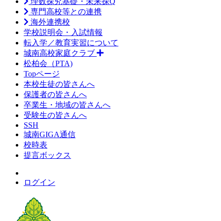
理数探究基礎・未来探Q
専門高校等との連携
海外連携校
学校説明会・入試情報
転入学／教育実習について
城南高校家庭クラブ
松柏会（PTA)
Topページ
本校生徒の皆さんへ
保護者の皆さんへ
卒業生・地域の皆さんへ
受験生の皆さんへ
SSH
城南GIGA通信
校時表
提言ボックス
ログイン