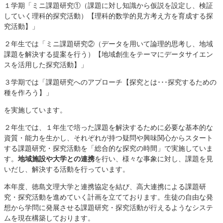
１学期「ミニ課題研究①（課題に対し知識から仮説を設定し、検証
していく理科的探究活動）【理科的数学的見方考え方を育成する探
究活動】」
２年生では「ミニ課題研究②（データを用いて論理的思考し、地域
課題を解決する提案を行う）【地域創生をテーマにデータサイエン
スを活用した探究活動】」
３学期では「課題研究へのアプローチ【探究とは･･･探究するための
種を作ろう】」
を実施しています。
２年生では、１年生で培った課題を解決するために必要な基本的な
資質・能力を生かし、それぞれが持つ疑問や興味関心からスタート
する課題研究・探究活動を「総合的な探究の時間」で実施していま
す。
地域施設や大学との連携
を行い、様々な事象に対し、課題を見
いだし、解決する活動を行っています。
本年度、徳島文理大学と連携協定を結び、高大連携による課題研
究・探究活動を進めていく計画を立てております。生徒の自由な発
想から学問に発展させる課題研究・探究活動が行えるようなシステ
ムを現在構築しております。