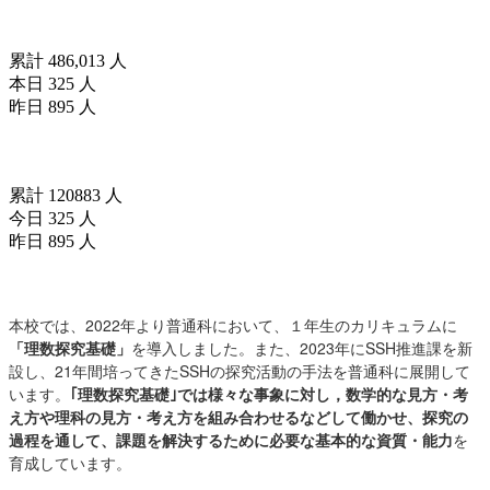
訪問者数(since2025/04/01)
累計 486,013 人
本日 325 人
昨日 895 人
訪問者数(since2026/04/18)
累計 120883 人
今日 325 人
昨日 895 人
お知らせ
本校では、2022年より普通科において、１年生のカリキュラムに
「理数探究基礎」
を導入しました。また、2023年にSSH推進課を新
設し、21年間培ってきたSSHの探究活動の手法を普通科に展開して
います。
｢理数探究基礎｣では様々な事象に対し，数学的な見方・考
え方や理科の見方・考え方を組み合わせるなどして働かせ、探究の
過程を通して、課題を解決するために必要な基本的な資質・能力
を
育成しています。