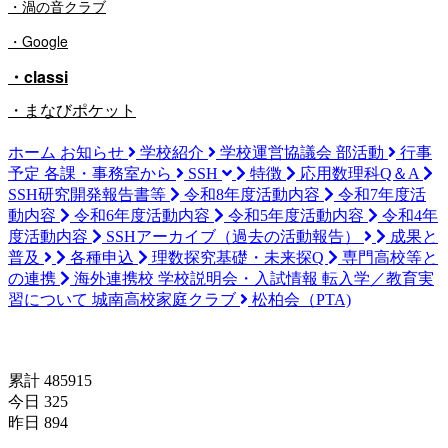
・渦の音クラブ
・Google
・classi
・まなびポケット
ホーム
お知らせ
学校紹介
学校運営協議会
部活動
行事
予定
各課・事務室から
SSH
特徴
応用数理科Q＆A
SSH研究開発報告書等
令和8年度活動内容
令和7年度活
動内容
令和6年度活動内容
令和5年度活動内容
令和4年
度活動内容
SSHアーカイブ（過去の活動報告）
成果と
普及
各種申込
理数探究基礎・未来探Q
専門高校等と
の連携
海外連携校
学校説明会・入試情報
転入学／教育実
習について
城南高校家庭クラブ
松柏会（PTA)
訪問者数(since 2024/04/18)
累計 485915
今日 325
昨日 894