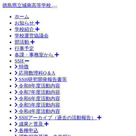
徳島県立城南高等学校
ホーム
お知らせ
学校紹介
学校運営協議会
部活動
行事予定
各課・事務室から
SSH
特徴
応用数理科Q＆A
SSH研究開発報告書等
令和8年度活動内容
令和7年度活動内容
令和6年度活動内容
令和5年度活動内容
令和4年度活動内容
SSHアーカイブ（過去の活動報告）
成果と普及
各種申込