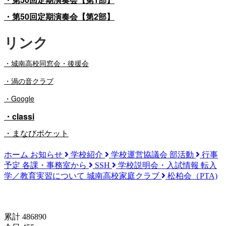
・第50回定期演奏会【第2部】
リンク
・
城南高校同窓会・後援会
・渦の音クラブ
・Google
・classi
・まなびポケット
ホーム
お知らせ
学校紹介
学校運営協議会
部活動
行事
予定
各課・事務室から
SSH
学校説明会・入試情報
転入
学／教育実習について
城南高校家庭クラブ
松柏会（PTA)
訪問者数(since 2024/04/18)
累計 486890