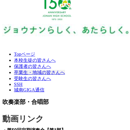
Topページ
本校生徒の皆さんへ
保護者の皆さんへ
卒業生・地域の皆さんへ
受験生の皆さんへ
SSH
城南GIGA通信
吹奏楽部・合唱部
動画リンク
・第50回定期演奏会【第1部】