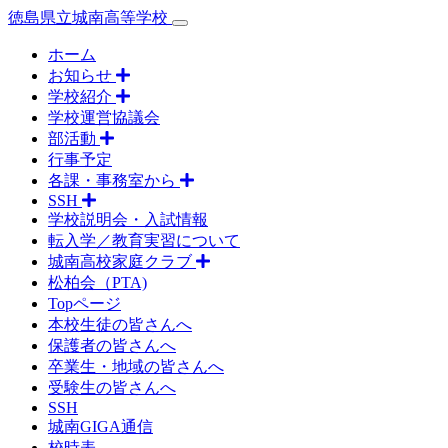
徳島県立城南高等学校
ホーム
お知らせ
学校紹介
学校運営協議会
部活動
行事予定
各課・事務室から
SSH
学校説明会・入試情報
転入学／教育実習について
城南高校家庭クラブ
松柏会（PTA)
Topページ
本校生徒の皆さんへ
保護者の皆さんへ
卒業生・地域の皆さんへ
受験生の皆さんへ
SSH
城南GIGA通信
校時表