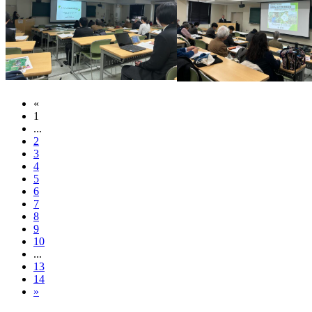
«
1
...
2
3
4
5
6
7
8
9
10
...
13
14
»