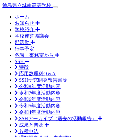
徳島県立城南高等学校
ホーム
お知らせ
学校紹介
学校運営協議会
部活動
行事予定
各課・事務室から
SSH
特徴
応用数理科Q＆A
SSH研究開発報告書等
令和8年度活動内容
令和7年度活動内容
令和6年度活動内容
令和5年度活動内容
令和4年度活動内容
SSHアーカイブ（過去の活動報告）
成果と普及
各種申込