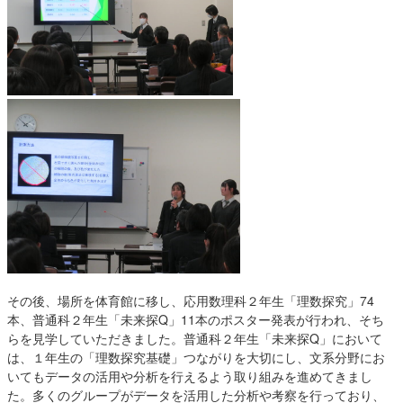
その後、場所を体育館に移し、応用数理科２年生「理数探究」74
本、普通科２年生「未来探Q」11本のポスター発表が行われ、そち
らを見学していただきました。普通科２年生「未来探Q」において
は、１年生の「理数探究基礎」つながりを大切にし、文系分野にお
いてもデータの活用や分析を行えるよう取り組みを進めてきまし
た。多くのグループがデータを活用した分析や考察を行っており、