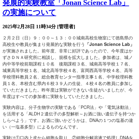
発展的実験教室「Jonan Science Lab」
の実施について
2025年2月28日 11時34分
[管理者]
２月２日（日）９：００～１３：００城南高校生物室にて徳島県の
高校生や教員が集まり発展的な実験を行う
「Jonan Science Lab」
が実施されました。前年度、非常に好評であったので、今年度はか
ずさＤＮＡ研究所に相談し、規模を拡大しました。参加者は、城ノ
内中等学校前期課程１０名 後期課程３名、城南高等学校１７名、
城東高等学校１名、城北高等学校４名、富岡西高等学校４名、高等
学校理科教員２名、総合教育センター指導主事１名、中学校理科教
員１名、本校含む県内６校３９人の生徒、４校４名の教員に参加し
ていただきました。昨年度は実験ができない生徒がいましたが、今
年度はすべての参加者に実験をしていただきました。
実験内容は、分子生物学の実験である「PCR法」や「電気泳動法」
を活用する「ALDH２遺伝子の多型解析～お酒に強い遺伝子を持つか
しらべよう」です。お酒に強いかどうかは、DNAの１つの塩基の違
い（一塩基多型）によるものなんです。
実験は①口内上皮から細胞を取り、②細胞分解溶液で処理しDNAを