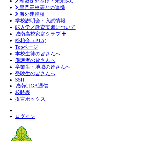
理数探究基礎・未来探Q
専門高校等との連携
海外連携校
学校説明会・入試情報
転入学／教育実習について
城南高校家庭クラブ
松柏会（PTA)
Topページ
本校生徒の皆さんへ
保護者の皆さんへ
卒業生・地域の皆さんへ
受験生の皆さんへ
SSH
城南GIGA通信
校時表
提言ボックス
ログイン