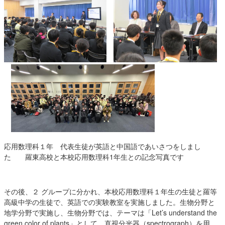
応用数理科１年 代表生徒が英語と中国語であいさつをしまし
た 羅東高校と本校応用数理科1年生との記念写真です
その後、２ グループに分かれ、本校応用数理科１年生の生徒と羅等
高級中学の生徒で、英語での実験教室を実施しました。生物分野と
地学分野で実施し、生物分野では、テーマは「Let’s understand the
green color of plants」として、直視分光器（spectrograph）を用