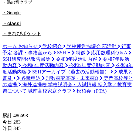
・渦の音クラブ
・Google
・classi
・まなびポケット
ホーム
お知らせ
学校紹介
学校運営協議会
部活動
行事
予定
各課・事務室から
SSH
特徴
応用数理科Q＆A
SSH研究開発報告書等
令和8年度活動内容
令和7年度活
動内容
令和6年度活動内容
令和5年度活動内容
令和4年
度活動内容
SSHアーカイブ（過去の活動報告）
成果と
普及
各種申込
理数探究基礎・未来探Q
専門高校等と
の連携
海外連携校
学校説明会・入試情報
転入学／教育実
習について
城南高校家庭クラブ
松柏会（PTA)
訪問者数(since 2024/04/18)
累計 486698
今日 263
昨日 845