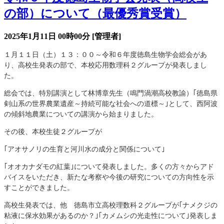
の部）について（最優秀賞受賞）
2025年1月11日 00時00分
[管理者]
１月１１日（土）１３：００～令和６年度徳島生物学会総会があ
り、高校生発表の部で、本校応用数理科２グループが発表しまし
た。
総会では、特別講演として林博章先生（鳴門渦潮高校教諭）｢徳島県
剣山系の世界農業遺産～持続可能な社会への道標～｣として、西阿波
の傾斜地農業についての講演から始まりました。
その後、本校生徒２グループが
｢アオサノリの生育と河川水の成分と関係について｣
｢オオカナダモの紅葉｣について発表しました。多くの方々からアド
バイスをいただき、新たな考察や今後の研究についての方向性を示
すことができました。
高校生発表では、他 徳島市立高校理数科２グループが｢ナメクジの
粘液に保水効果があるのか？｣｢カメムシの光走性について｣発表しま