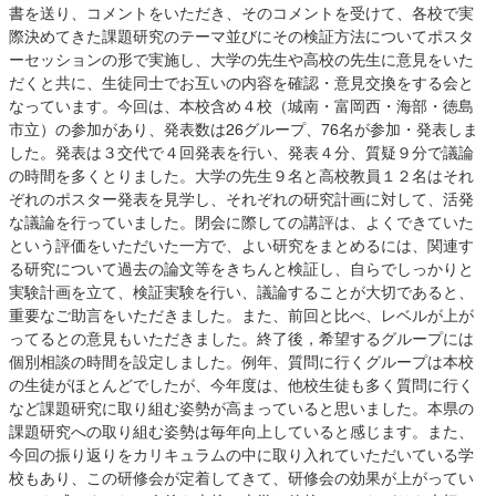
書を送り、コメントをいただき、そのコメントを受けて、各校で実
際決めてきた課題研究のテーマ並びにその検証方法についてポスタ
ーセッションの形で実施し、大学の先生や高校の先生に意見をいた
だくと共に、生徒同士でお互いの内容を確認・意見交換をする会と
なっています。今回は、本校含め４校（城南・富岡西・海部・徳島
市立）の参加があり、発表数は26グループ、76名が参加・発表しま
した。発表は３交代で４回発表を行い、発表４分、質疑９分で議論
の時間を多くとりました。大学の先生９名と高校教員１２名はそれ
ぞれのポスター発表を見学し、それぞれの研究計画に対して、活発
な議論を行っていました。閉会に際しての講評は、よくできていた
という評価をいただいた一方で、よい研究をまとめるには、関連す
る研究について過去の論文等をきちんと検証し、自らでしっかりと
実験計画を立て、検証実験を行い、議論することが大切であると、
重要なご助言をいただきました。また、前回と比べ、レベルが上が
ってるとの意見もいただきました。終了後，希望するグループには
個別相談の時間を設定しました。例年、質問に行くグループは本校
の生徒がほとんどでしたが、今年度は、他校生徒も多く質問に行く
など課題研究に取り組む姿勢が高まっていると思いました。本県の
課題研究への取り組む姿勢は毎年向上していると感じます。また、
今回の振り返りをカリキュラムの中に取り入れていただいている学
校もあり、この研修会が定着してきて、研修会の効果が上がってい