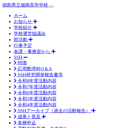
徳島県立城南高等学校
ホーム
お知らせ
学校紹介
学校運営協議会
部活動
行事予定
各課・事務室から
SSH
特徴
応用数理科Q＆A
SSH研究開発報告書等
令和8年度活動内容
令和7年度活動内容
令和6年度活動内容
令和5年度活動内容
令和4年度活動内容
SSHアーカイブ（過去の活動報告）
成果と普及
各種申込