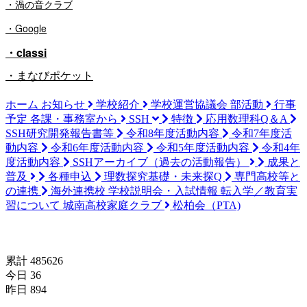
・渦の音クラブ
・Google
・classi
・まなびポケット
ホーム
お知らせ
学校紹介
学校運営協議会
部活動
行事
予定
各課・事務室から
SSH
特徴
応用数理科Q＆A
SSH研究開発報告書等
令和8年度活動内容
令和7年度活
動内容
令和6年度活動内容
令和5年度活動内容
令和4年
度活動内容
SSHアーカイブ（過去の活動報告）
成果と
普及
各種申込
理数探究基礎・未来探Q
専門高校等と
の連携
海外連携校
学校説明会・入試情報
転入学／教育実
習について
城南高校家庭クラブ
松柏会（PTA)
訪問者数(since 2024/04/18)
累計 485626
今日 36
昨日 894