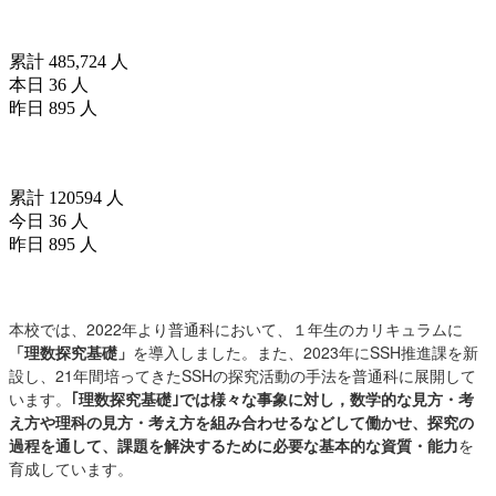
訪問者数(since2025/04/01)
累計 485,724 人
本日 36 人
昨日 895 人
訪問者数(since2026/04/18)
累計 120594 人
今日 36 人
昨日 895 人
お知らせ
本校では、2022年より普通科において、１年生のカリキュラムに
「理数探究基礎」
を導入しました。また、2023年にSSH推進課を新
設し、21年間培ってきたSSHの探究活動の手法を普通科に展開して
います。
｢理数探究基礎｣では様々な事象に対し，数学的な見方・考
え方や理科の見方・考え方を組み合わせるなどして働かせ、探究の
過程を通して、課題を解決するために必要な基本的な資質・能力
を
育成しています。