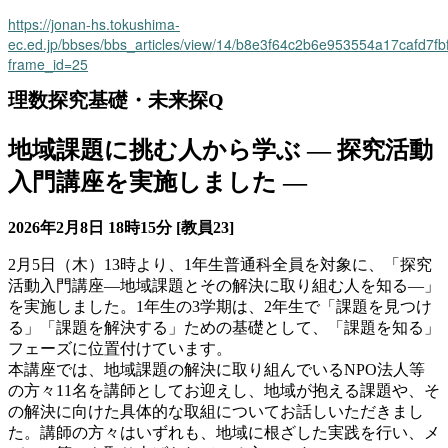
https://jonan-hs.tokushima-
ec.ed.jp/bbses/bbs_articles/view/14/b8e3f64c2b6e953554a17cafd7fb
frame_id=25
理数探究基礎・未来探Q
地域課題に挑む人から学ぶ ― 探究活動
入門講座を実施しました ―
2026年2月8日 18時15分
[教員23]
2月5日（木）13時より、1年生普通科全員を対象に、「探究
活動入門講座―地域課題とその解決に取り組む人を知る―」
を実施しました。1年生の3学期は、2年生で「課題を見つけ
る」「課題を解決する」ための基礎として、「課題を知る」
フェーズに位置付けています。
本講座では、地域課題の解決に取り組んでいるNPO法人等
の方々11名を講師としてお迎えし、地域が抱える課題や、そ
の解決に向けた具体的な取組についてお話しいただきまし
た。講師の方々はいずれも、地域に根ざした実践を行い、メ