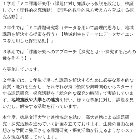
１学期「ミニ課題研究①（課題に対し知識から仮説を設定し、検証
していく理科的探究活動）【理科的数学的見方考え方を育成する探
究活動】」
２年生では「ミニ課題研究②（データを用いて論理的思考し、地域
課題を解決する提案を行う）【地域創生をテーマにデータサイエン
スを活用した探究活動】」
３学期では「課題研究へのアプローチ【探究とは･･･探究するための
種を作ろう】」
を実施しています。
２年生では、１年生で培った課題を解決するために必要な基本的な
資質・能力を生かし、それぞれが持つ疑問や興味関心からスタート
する課題研究・探究活動を「総合的な探究の時間」で実施していま
す。
地域施設や大学との連携
を行い、様々な事象に対し、課題を見
いだし、解決する活動を行っています。
本年度、徳島文理大学と連携協定を結び、高大連携による課題研
究・探究活動を進めていく計画を立てております。生徒の自由な発
想から学問に発展させる課題研究・探究活動が行えるようなシステ
ムを現在構築しております。