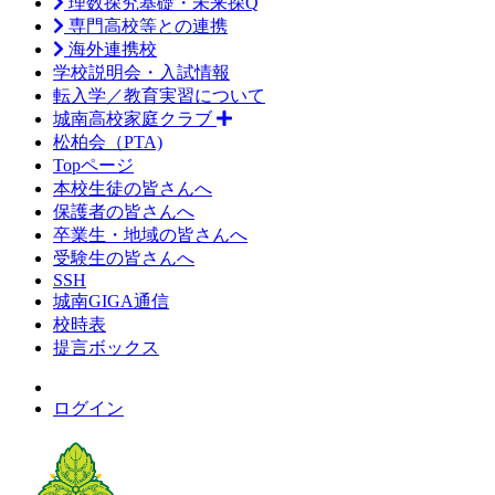
理数探究基礎・未来探Q
専門高校等との連携
海外連携校
学校説明会・入試情報
転入学／教育実習について
城南高校家庭クラブ
松柏会（PTA)
Topページ
本校生徒の皆さんへ
保護者の皆さんへ
卒業生・地域の皆さんへ
受験生の皆さんへ
SSH
城南GIGA通信
校時表
提言ボックス
ログイン