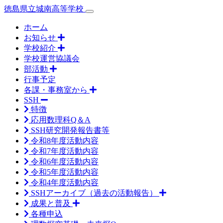
徳島県立城南高等学校
ホーム
お知らせ
学校紹介
学校運営協議会
部活動
行事予定
各課・事務室から
SSH
特徴
応用数理科Q＆A
SSH研究開発報告書等
令和8年度活動内容
令和7年度活動内容
令和6年度活動内容
令和5年度活動内容
令和4年度活動内容
SSHアーカイブ（過去の活動報告）
成果と普及
各種申込