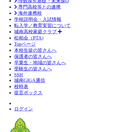
理数探究基礎・未来探Q
専門高校等との連携
海外連携校
学校説明会・入試情報
転入学／教育実習について
城南高校家庭クラブ
松柏会（PTA)
Topページ
本校生徒の皆さんへ
保護者の皆さんへ
卒業生・地域の皆さんへ
受験生の皆さんへ
SSH
城南GIGA通信
校時表
提言ボックス
ログイン