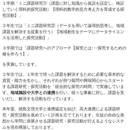
１学期「ミニ課題研究①（課題に対し知識から仮説を設定し、検証
していく理科的探究活動）【理科的数学的見方考え方を育成する探
究活動】」
２年生では「ミニ課題研究②（データを用いて論理的思考し、地域
課題を解決する提案を行う）【地域創生をテーマにデータサイエン
スを活用した探究活動】」
３学期では「課題研究へのアプローチ【探究とは･･･探究するための
種を作ろう】」
を実施しています。
２年生では、１年生で培った課題を解決するために必要な基本的な
資質・能力を生かし、それぞれが持つ疑問や興味関心からスタート
する課題研究・探究活動を「総合的な探究の時間」で実施していま
す。
地域施設や大学との連携
を行い、様々な事象に対し、課題を見
いだし、解決する活動を行っています。
本年度、徳島文理大学と連携協定を結び、高大連携による課題研
究・探究活動を進めていく計画を立てております。生徒の自由な発
想から学問に発展させる課題研究・探究活動が行えるようなシステ
ムを現在構築しております。