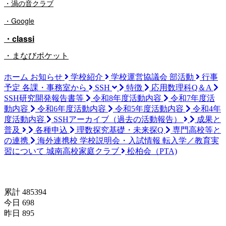
・渦の音クラブ
・Google
・classi
・まなびポケット
ホーム
お知らせ
学校紹介
学校運営協議会
部活動
行事
予定
各課・事務室から
SSH
特徴
応用数理科Q＆A
SSH研究開発報告書等
令和8年度活動内容
令和7年度活
動内容
令和6年度活動内容
令和5年度活動内容
令和4年
度活動内容
SSHアーカイブ（過去の活動報告）
成果と
普及
各種申込
理数探究基礎・未来探Q
専門高校等と
の連携
海外連携校
学校説明会・入試情報
転入学／教育実
習について
城南高校家庭クラブ
松柏会（PTA)
訪問者数(since 2024/04/18)
累計 485394
今日 698
昨日 895