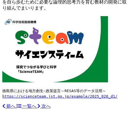
を自ら歩むために必要な論理的思考力を育む教材の開発に取
り組んでまいります。
徳島県における地方創生☆政策提言～RESAS等のデータ活用～
https://scienceteam.jst.go.jp/example/2025_020_d1/
前へ
一覧へ
次へ