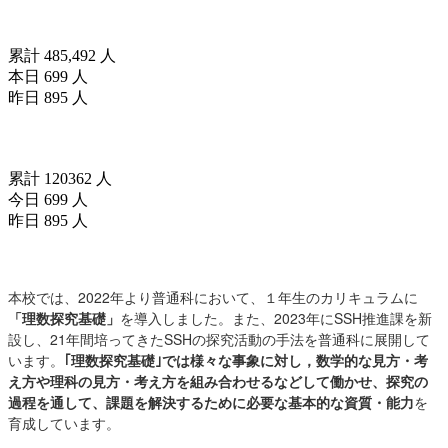
訪問者数(since2025/04/01)
累計 485,492 人
本日 699 人
昨日 895 人
訪問者数(since2026/04/18)
累計 120362 人
今日 699 人
昨日 895 人
お知らせ
本校では、2022年より普通科において、１年生のカリキュラムに
「理数探究基礎」
を導入しました。また、2023年にSSH推進課を新
設し、21年間培ってきたSSHの探究活動の手法を普通科に展開して
います。
｢理数探究基礎｣では様々な事象に対し，数学的な見方・考
え方や理科の見方・考え方を組み合わせるなどして働かせ、探究の
過程を通して、課題を解決するために必要な基本的な資質・能力
を
育成しています。