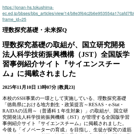
https://jonan-hs.tokushima-
ec.ed.jp/bbses/bbs_articles/view/14/b8e3f64c2b6e953554a17cafd7fb
frame_id=25
理数探究基礎・未来探Q
理数探究基礎の取組が、国立研究開発
法人科学技術振興機構（JST）全国版学
習事例紹介サイト『サイエンスチー
ム』に掲載されました
2025年11月10日 13時07分
[教員23]
本校のSSH事業の一環として実施している、理数探究基礎
「徳島県における地方創生・政策提言～RESAS・e-Stat・
RAIDAの活用～（普通科１年生対象）」の取組が、国立研
究開発法人科学技術振興機構（JST）が管理する全国版学習
事例紹介サイト『サイエンスチーム』に掲載されました。
今後も「イノベーターの育成」を目指し、生徒が探究の道筋