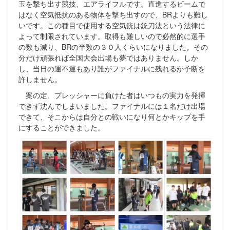
玉を撃ち出す競技、エアライフルです。直進するビームで
はなく空気抵抗のある物体を撃ち出すので、BRよりも難し
いです。この種目で使用する空気銃は銃刀法という法律に
よって制限されています。取得も難しいので必然的に選手
の数も減り、BRの半数の３０人くらいになりました。その
分だけ頑張れば全国大会出場も夢ではありません。しか
し、当日の運不運もあり誰がファイナルに残れるか予断を
許しません。
案の定、プレッシャーに負けた者はいつもの実力を発揮
できず沈んでしまいました。ファイナルには１名だけ出場
できて、そこからは自分との戦いになり何とかキップを手
にすることができました。