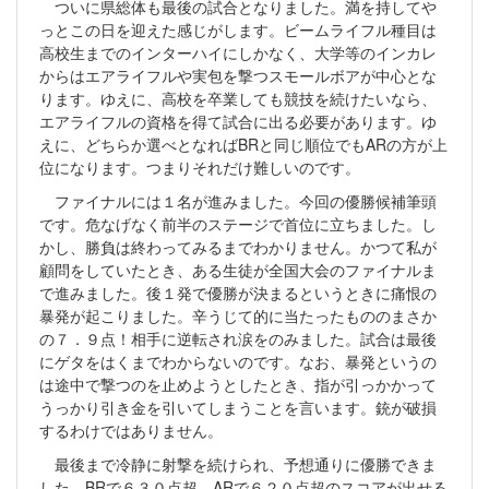
ついに県総体も最後の試合となりました。満を持してや
っとこの日を迎えた感じがします。ビームライフル種目は
高校生までのインターハイにしかなく、大学等のインカレ
からはエアライフルや実包を撃つスモールボアが中心とな
ります。ゆえに、高校を卒業しても競技を続けたいなら、
エアライフルの資格を得て試合に出る必要があります。ゆ
えに、どちらか選べとなればBRと同じ順位でもARの方が上
位になります。つまりそれだけ難しいのです。
ファイナルには１名が進みました。今回の優勝候補筆頭
です。危なげなく前半のステージで首位に立ちました。し
かし、勝負は終わってみるまでわかりません。かつて私が
顧問をしていたとき、ある生徒が全国大会のファイナルま
で進みました。後１発で優勝が決まるというときに痛恨の
暴発が起こりました。辛うじて的に当たったもののまさか
の７．９点！相手に逆転され涙をのみました。試合は最後
にゲタをはくまでわからないのです。なお、暴発というの
は途中で撃つのを止めようとしたとき、指が引っかかって
うっかり引き金を引いてしまうことを言います。銃が破損
するわけではありません。
最後まで冷静に射撃を続けられ、予想通りに優勝できま
した。BRで６３０点超、ARで６２０点超のスコアが出せる