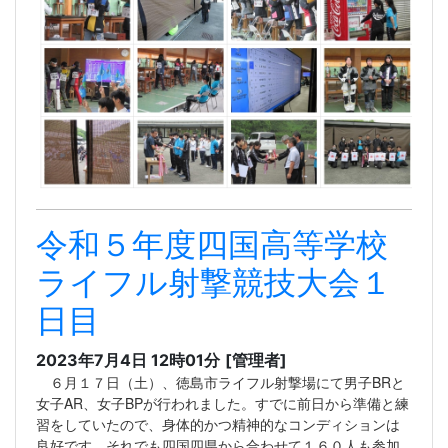
令和５年度四国高等学校
ライフル射撃競技大会１
日目
2023年7月4日 12時01分
[管理者]
６月１７日（土）、徳島市ライフル射撃場にて男子BRと
女子AR、女子BPが行われました。すでに前日から準備と練
習をしていたので、身体的かつ精神的なコンディションは
良好です。それでも四国四県から合わせて１６０人も参加