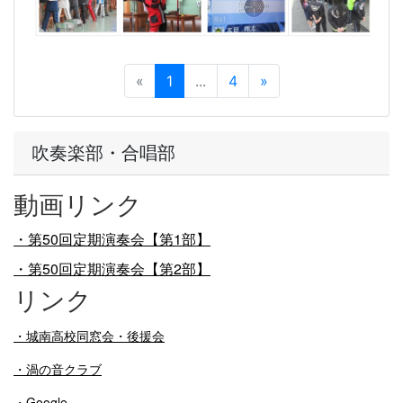
«
1
...
4
»
吹奏楽部・合唱部
動画リンク
・第50回定期演奏会【第1部】
・第50回定期演奏会【第2部】
リンク
・
城南高校同窓会・後援会
・渦の音クラブ
・Google