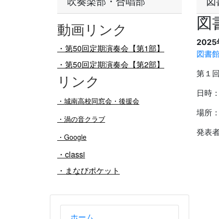
吹奏楽部・合唱部
図
図
動画リンク
202
・第50回定期演奏会【第1部】
図書館
・第50回定期演奏会【第2部】
第１回
リンク
日時：
・
城南高校同窓会・後援会
場所
・渦の音クラブ
発表
・Google
・classi
・まなびポケット
ホーム