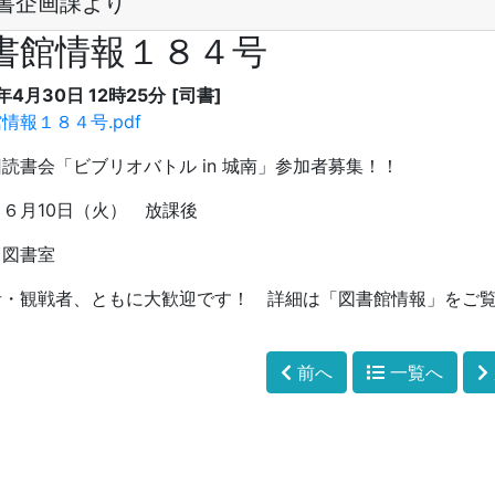
書企画課より
書館情報１８４号
5年4月30日 12時25分
[司書]
情報１８４号.pdf
読書会「ビブリオバトル in 城南」参加者募集！！
６月10日（火） 放課後
：図書室
者・観戦者、ともに大歓迎です！ 詳細は「図書館情報」をご
前へ
一覧へ