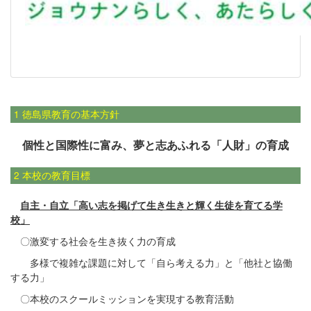
1 徳島県教育の基本方針
個性と国際性に富み、夢と志あふれる「人財」の育成
2 本校の教育目標
自主・自立「高い志を掲げて生き生きと輝く生徒を育てる学
校」
〇激変する社会を生き抜く力の育成
多様で複雑な課題に対して「自ら考える力」と「他社と協働
する力」
〇本校のスクールミッションを実現する教育活動