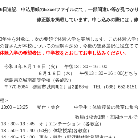
16日追記 申込用紙のExcelファイルにて，一部間違い等が見つか
版を掲載しています。申し込みの際には，修正版
3年生を対象に，次の要領で体験入学を実施します。この体験入学
の皆さんが本校についての理解を深め，今後の進路選択に役立て
体験入学の希望者は，中学校をとおしてお申し込みください。
令和４年８月１６日（火） 午後13：30～16：00
１８日（木） 午後13：30～16：00(どちらか
 徳島県立城南高等学校（各施設）
0-8064 徳島市城南町2丁目2番88号 TEL（088）652-8151
程＞
:00～13:25 受付・集合 中学生：体験授業の教室に集
員は校舎1階・玄関ホールで受
30～13：45 オリエンテーション（各教室）
50～14：40（50分）体験授業(各教室）
40～15：00 更衣・移動（部活動体験希望者のみ）