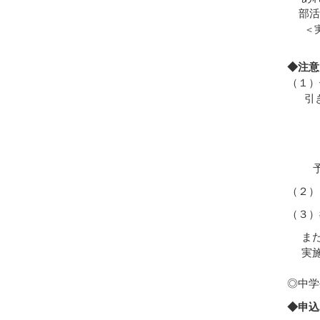
部活
＜実施
◆注意
（１）
引き
※体
※体
※活
予め
（２）
（３）
また
実施
◎中学
◆申込