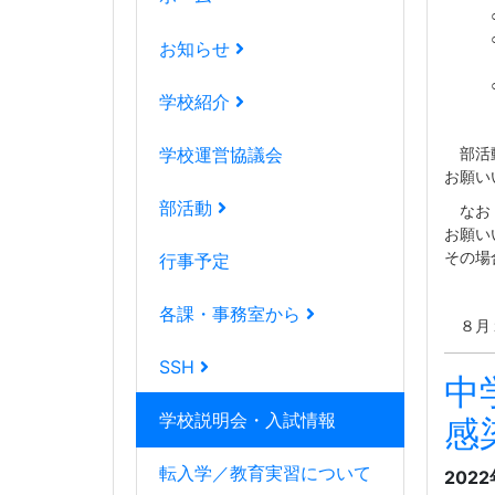
○部
○部活
お知らせ
（部
○雨天
学校紹介
部活動
学校運営協議会
お願い
部活動
なお，
お願い
その場
行事予定
各課・事務室から
８月１
SSH
中
学校説明会・入試情報
感
転入学／教育実習について
202