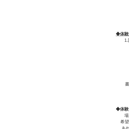
15：
アン
※部
◆体験
1.国
※7.
(科
※音
音楽
書道
※音
実技
◆体験
場所の
希望
あれ