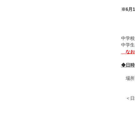
※6月
修正
中学校
中学生
なお
◆日時
８月
場所
〒77
＜日
13
教
13：
13：
14：