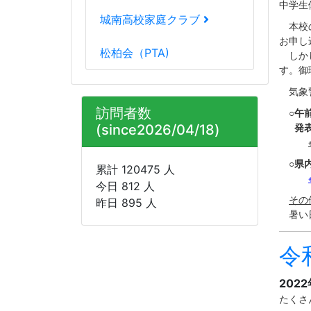
中学生
城南高校家庭クラブ
本校の
お申し
松柏会（PTA)
しかし
す。御
気象警
訪問者数
○
午
発表
(since2026/04/18)
○県
累計 120475 人
今日 812 人
その
昨日 895 人
暑い日
令
202
たくさ