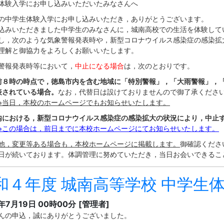
体験入学にお申し込みいただいたみなさんへ
中学生体験入学にお申し込みいただき，ありがとうございます。
込みいただきました中学生のみなさんに，城南高校での生活を体験して
，次のような気象警報発表時や，新型コロナウイルス感染症の感染拡
理解と御協力をよろしくお願いいたします。
報発表時等において，
中止になる場合
は，次のとおりです。
前８時の時点で，徳島市内を含む地域に「特別警報」，「大雨警報」，
されている場合。
なお，代替日は設けておりませんので御了承くださ
※当日，本校のホームページでもお知らせいたします。
内における，新型コロナウイルス感染症の感染拡大の状況により，中止
※この場合は，前日までに本校ホームページにてお知らせいたします。
他，変更等ある場合も，本校ホームページに掲載します。
御確認くださ
が続いております。体調管理に努めていただき，当日お会いできるこ
和４年度 城南高等学校 中学生
2年7月19日 00時00分
[管理者]
んの申込，誠にありがとうございました。