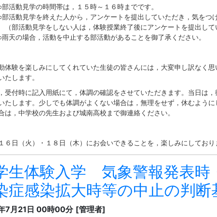
活動見学の時間帯は，１５時～１６時までです。
動見学を終えた人から，アンケートを提出していただき，気をつけ
活動見学をしない人は，体験授業終了後にアンケートを提出してい
の場合，活動を中止する部活動があることを御了承ください。
体験を楽しみにしてくれていた生徒の皆さんには，大変申し訳なく思
いたします。
受付時に記入用紙にて，体調の確認をさせていただきます。当日は，
いたします。少しでも体調がよくない場合は，無理をせず，休むように
合は，中学校の先生および城南高校まで御連絡ください。
６日（火）・１８日（木）にお会いできることを，楽しみにしており
学生体験入学 気象警報発表時
染症感染拡大時等の中止の判断
2年7月21日 00時00分
[管理者]