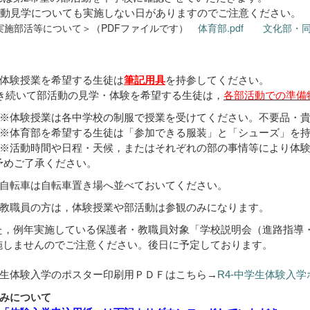
動見学についても実施しない日がありますのでご注意ください。
部活等について＞（PDFファイルです）
体育部.pdf
文化部・同好
体験授業を希望する生徒は
筆記用具
を持参してください。
続いて部活動の見学・体験を希望する生徒は，
各部活動での準備
験授業は各中学校の制服で授業を受けてください。不要品・貴
育部を希望する生徒は「参加できる服装」と「シューズ」を持
動時間や日程・天候，またはそれぞれの部の事情等により体験
ご了承ください。
自転車は自転車置き場へ並べておいてください。
教職員の方は，体験授業や部活動は参観のみになります。
，例年実施している保護者・教職員対象「学校説明会（進路指導
しませんのでご注意ください。後日に予定しております。
生体験入学のポスター印刷用ＰＤＦはこちら→
R4-中学生体験入学
みについて