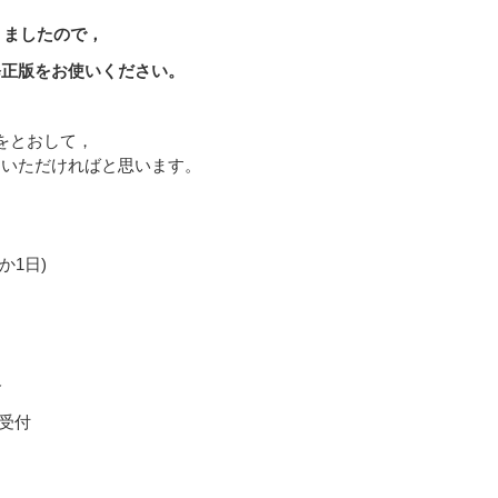
りましたので，
をお使いください。
をとおして，
ていただければと思います。
1日)
合
付