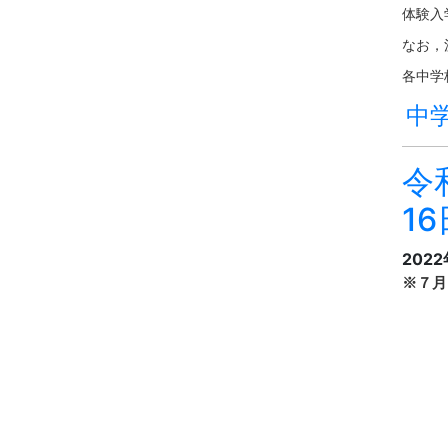
体験入
なお，
各中学
中学
令
1
202
※７月
多く
本
報告
今し