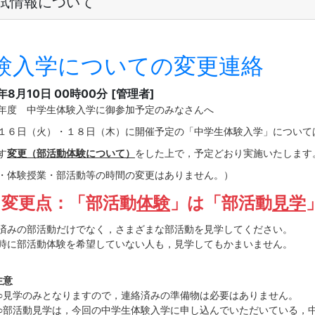
試情報について
験入学についての変更連絡
2年8月10日 00時00分
[管理者]
年度 中学生体験入学に御参加予定のみなさんへ
６日（火）・１８日（木）に開催予定の「中学生体験入学」について
す
変更（部活動体験について）
をした上で，予定どおり実施いたします
・体験授業・部活動等の時間の変更はありません。）
更点：「部活動
体験
」は「部活動
見学
済みの部活動だけでなく，さまざまな部活動を見学してください。
時に部活動体験を希望していない人も，見学してもかまいません。
注意
のみとなりますので，連絡済みの準備物は必要はありません。
動見学は，今回の中学生体験入学に申し込んでいただいている，中