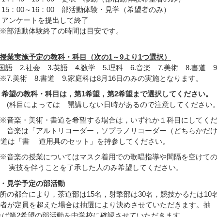
00～16：00 部活動体験・見学（希望者のみ）
ケートを提出して終了
活動体験終了の時間は目安です。
授業実施予定の教科・科目（次の1～9より1つ選択）
語 2.社会 3.英語 4.数学 5.理科 6.音楽 7.美術 8.書道 
美術 8.書道 9.家庭科は8月16日のみの実施となります。
希望の教科・科目は，第1希望，第2希望まで選択してください。
目によっては 開講しない日時があるので注意してください
楽・美術・書道を希望する場合は，いずれか１科目にしてくだ
は「アルトリコーダー，ソプラノリコーダー（どちらかだけ
は「書 道用具のセット」を持参してください。
楽の授業についてはマスク着用での歌唱指導や間隔を空けての
を伴うことを了承した人のみ希望してください。
・見学予定の部活動
都合により，茶道部は15名，射撃部は30名，競技かるたは10
者が定員を超えた場合は抽選により決めさせていただきます。抽 
ば第2希望の部活動を中学校に確認させていただきます。