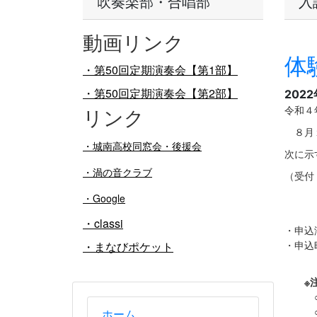
吹奏楽部・合唱部
入
動画リンク
体
・第50回定期演奏会【第1部】
・第50回定期演奏会【第2部】
202
リンク
令和４
８月１
・
城南高校同窓会・後援会
次に示
・渦の音クラブ
（受付
・Google
変
・classi
・申込
・申込
・まなびポケット
※
○見学
○部活
ホーム