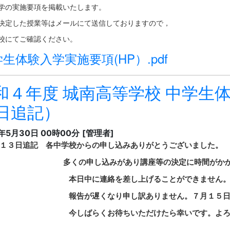
学の実施要項を掲載いたします。
決定した授業等はメールにて送信しておりますので，
校にてご確認ください。
生体験入学実施要項(HP）.pdf
和４年度 城南高等学校 中学生
6日追記）
2年5月30日 00時00分
[管理者]
１３日追記 各中学校からの申し込みありがとうございました。
の申し込みがあり講座等の決定に時間がかかっ
日中に連絡を差し上げることができません
が遅くなり申し訳ありません。７月１５日までに
ばらくお待ちいただけたら幸いです。よろしく