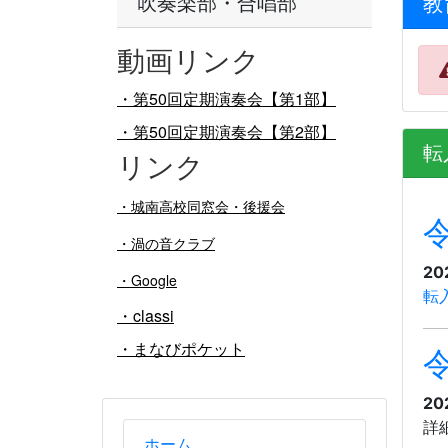
吹奏楽部・合唱部
教
動画リンク
・第50回定期演奏会【第1部】
・第50回定期演奏会【第2部】
転
リンク
・
城南高校同窓会・後援会
・渦の音クラブ
20
・Google
転
・classi
・まなびポケット
20
詳
ホーム