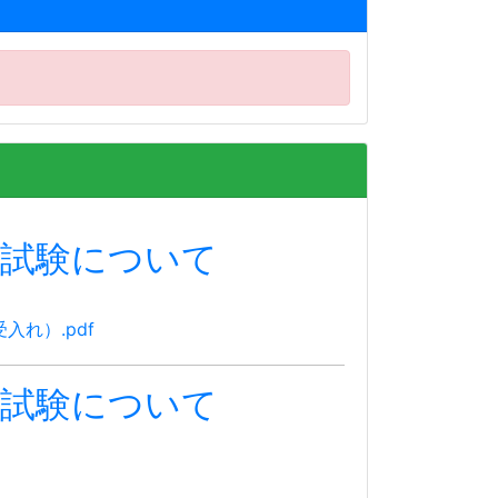
学試験について
れ）.pdf
学試験について