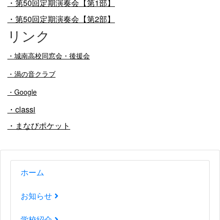
・第50回定期演奏会【第1部】
・第50回定期演奏会【第2部】
リンク
・
城南高校同窓会・後援会
・渦の音クラブ
・Google
・classi
・まなびポケット
ホーム
お知らせ
学校紹介