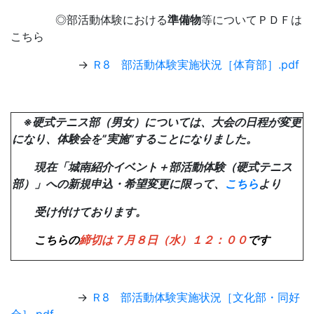
◎部活動体験における
準備物
等についてＰＤＦは
こちら
→
Ｒ8 部活動体験実施状況［体育部］.pdf
※硬式テニス部（男女）については、大会の日程が変更
になり、体験会を”実施”することになりました。
現在「城南紹介イベント＋部活動体験（硬式テニス
部）」への新規申込・希望変更に限って、
こちら
より
受け付けております。
こちらの
締切は７月８日（水）１２：００
です
→
Ｒ8 部活動体験実施状況［文化部・同好
会］.pdf