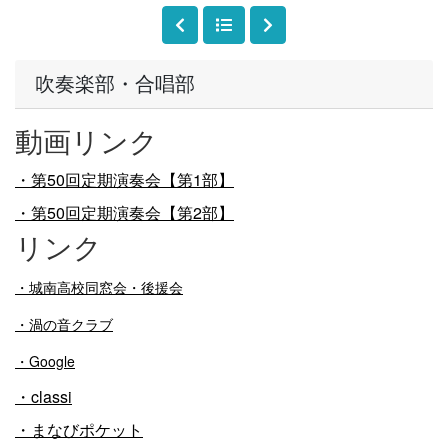
吹奏楽部・合唱部
動画リンク
・第50回定期演奏会【第1部】
・第50回定期演奏会【第2部】
リンク
・
城南高校同窓会・後援会
・渦の音クラブ
・Google
・classi
・まなびポケット