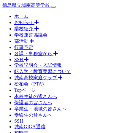
徳島県立城南高等学校
ホーム
お知らせ
学校紹介
学校運営協議会
部活動
行事予定
各課・事務室から
SSH
学校説明会・入試情報
転入学／教育実習について
城南高校家庭クラブ
松柏会（PTA)
Topページ
本校生徒の皆さんへ
保護者の皆さんへ
卒業生・地域の皆さんへ
受験生の皆さんへ
SSH
城南GIGA通信
校時表