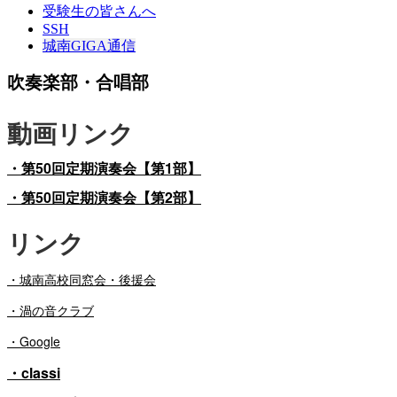
受験生の皆さんへ
SSH
城南GIGA通信
吹奏楽部・合唱部
動画リンク
・第50回定期演奏会【第1部】
・第50回定期演奏会【第2部】
リンク
・
城南高校同窓会・後援会
・渦の音クラブ
・Google
・classi