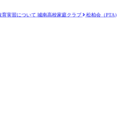
教育実習について
城南高校家庭クラブ
松柏会（PTA)