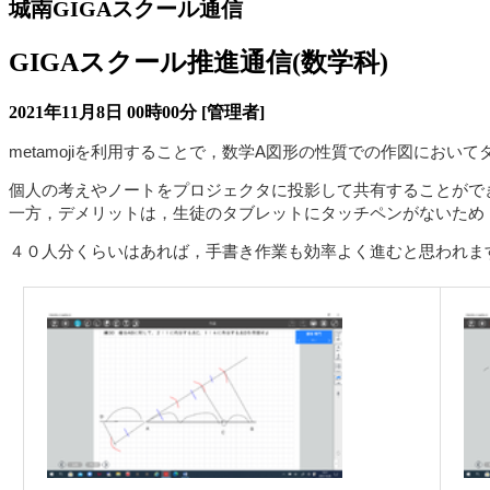
城南GIGAスクール通信
GIGAスクール推進通信(数学科)
2021年11月8日 00時00分
[管理者]
metamojiを利用することで，数学A図形の性質での作図におい
個人の考えやノートをプロジェクタに投影して共有することがで
一方，デメリットは，生徒のタブレットにタッチペンがないため
４０人分くらいはあれば，手書き作業も効率よく進むと思われま