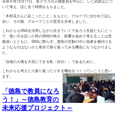
令和６年12月17日、各クラスの人権委員を中心に、いじめ防止につ
いて考え、話し合う時間をもちました。
「木村花さんに起こったこと」をもとに、グループに分かれて話し
合い、その後、グループごとの意見を共有しました。
これからもSNSを活用しながら生きていくであろう生徒たちにとっ
て、使い方を誤った時のSNSの怖さ、影響を改めて考えることは意
義深いとともに、SNSに限らず、普段の言動の中に他者を傷付ける
ようなものはないかと各自で振り返ってみる機会にもつながりまし
た。
「自他の人権を大切にできる私〔自分）」であるために、
これからも考えたり振り返ったりする機会をつくっていこうと思い
ます。
「徳島で教員になろ
う！」～徳島教育の
未来応援プロジェクト～