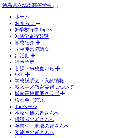
徳島県立城南高等学校
ホーム
お知らせ
学校行事Topics
修学旅行関連
学校紹介
学校運営協議会
部活動
行事予定
各課・事務室から
SSH
学校説明会・入試情報
転入学／教育実習について
城南高校家庭クラブ
松柏会（PTA)
Topページ
本校生徒の皆さんへ
保護者の皆さんへ
卒業生・地域の皆さんへ
受験生の皆さんへ