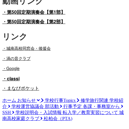
動画リンク
・第50回定期演奏会【第1部】
・第50回定期演奏会【第2部】
リンク
・
城南高校同窓会・後援会
・渦の音クラブ
・Google
・classi
・まなびポケット
ホーム
お知らせ
学校行事Topics
修学旅行関連
学校紹
介
学校運営協議会
部活動
行事予定
各課・事務室から
SSH
学校説明会・入試情報
転入学／教育実習について
城
南高校家庭クラブ
松柏会（PTA)