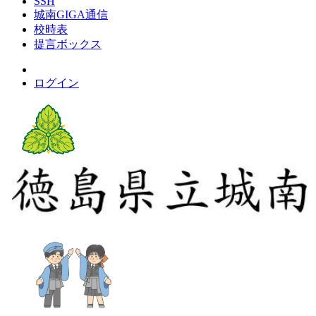
SSH
城南GIGA通信
校時表
提言ボックス
ログイン