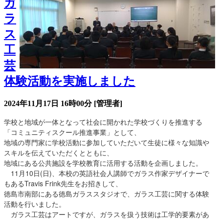
ガ
ラ
ス
工
芸
体験活動を実施しました
2024年11月17日 16時00分
[管理者]
学校と地域が一体となって社会に開かれた学校づくりを推進する
「コミュニティスクール推進事業」として、
地域の専門家に学校活動に参加していただいて生徒に様々な知識や
スキルを伝えていただくとともに、
地域にある公共施設を学校教育に活用する活動を企画しました。
11月10日(日)、本校の英語社会人講師でガラス作家デザイナーで
もあるTravis Frink先生をお招きして、
徳島市南部にある徳島ガラススタジオで、ガラス工芸に関する体験
活動を行いました。
ガラス工芸はアートですが、ガラスを扱う技術は工学的要素があ