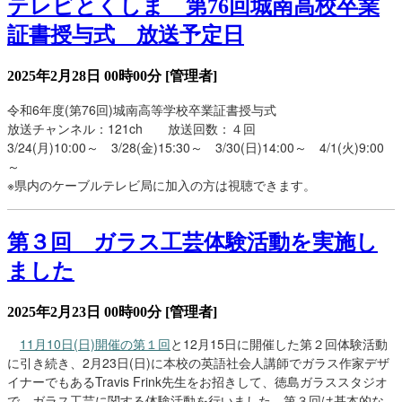
テレビとくしま 第76回城南高校卒業
証書授与式 放送予定日
2025年2月28日 00時00分
[管理者]
令和6年度(第76回)城南高等学校卒業証書授与式
放送チャンネル：121ch 放送回数：４回
3/24(月)10:00～ 3/28(金)15:30～ 3/30(日)14:00～ 4/1(火)9:00
～
※県内のケーブルテレビ局に加入の方は視聴できます。
第３回 ガラス工芸体験活動を実施し
ました
2025年2月23日 00時00分
[管理者]
11月10日(日)開催の第１回
と12月15日に開催した第２回体験活動
に引き続き、2月23日(日)に本校の英語社会人講師でガラス作家デザ
イナーでもあるTravis Frink先生をお招きして、徳島ガラススタジオ
で、ガラス工芸に関する体験活動を行いました。第３回は基本的な